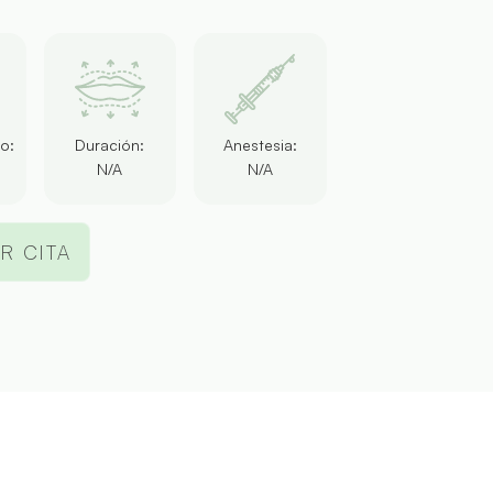
o:
Duración:
Anestesia:
N/A
N/A
R CITA