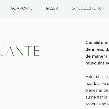
CORPORAL
LÁSER
GINECOESTÉTICA
Consiste en
AJANTE
de intensid
de manera q
músculos se
Este masaje 
edades. Es u
bienestar de
aumentar la 
produciendo